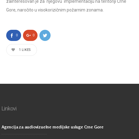
zainteresovan je za njegovu implementaciju na teritoriji Crne
Gore, naročito u visokorizičnim požarnim zonama.
0
0
1
LIKES
Linkovi
Agencija za audiovizuelne medijske usluge Crne Gore