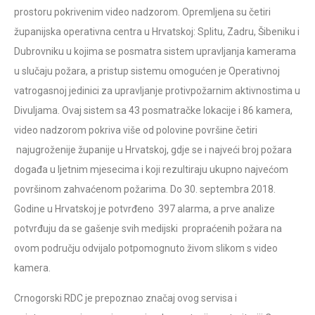
prostoru pokrivenim video nadzorom. Opremljena su četiri
županijska operativna centra u Hrvatskoj: Splitu, Zadru, Šibeniku i
Dubrovniku u kojima se posmatra sistem upravljanja kamerama
u slučaju požara, a pristup sistemu omogućen je Operativnoj
vatrogasnoj jedinici za upravljanje protivpožarnim aktivnostima u
Divuljama. Ovaj sistem sa 43 posmatračke lokacije i 86 kamera,
video nadzorom pokriva više od polovine površine četiri
najugroženije županije u Hrvatskoj, gdje se i najveći broj požara
događa u ljetnim mjesecima i koji rezultiraju ukupno najvećom
površinom zahvaćenom požarima. Do 30. septembra 2018.
Godine u Hrvatskoj je potvrđeno 397 alarma, a prve analize
potvrđuju da se gašenje svih medijski propraćenih požara na
ovom području odvijalo potpomognuto živom slikom s video
kamera.
Crnogorski RDC je prepoznao značaj ovog servisa i