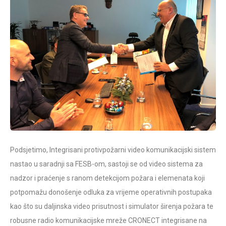
Podsjetimo, Integrisani protivpožarni video komunikacijski sistem
nastao u saradnji sa FESB-om, sastoji se od video sistema za
nadzor i praćenje s ranom detekcijom požara i elemenata koji
potpomažu donošenje odluka za vrijeme operativnih postupaka
kao što su daljinska video prisutnost i simulator širenja požara te
robusne radio komunikacijske mreže CRONECT integrisane na