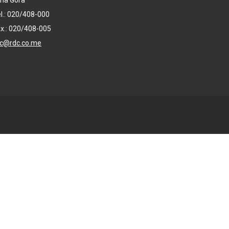
na Gora
l.: 020/408-000
x.: 020/408-005
dc@rdc.co.me