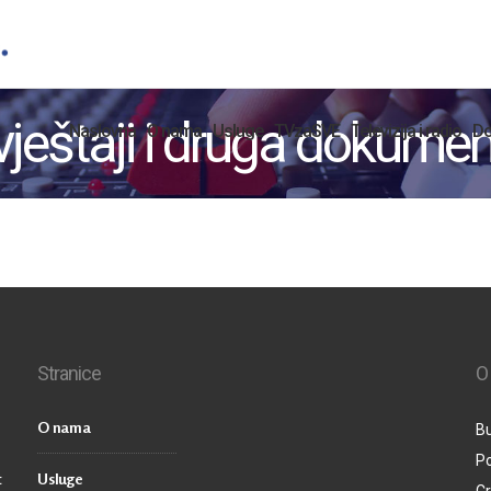
vještaji i druga dokume
Naslovna
O nama
Usluge
TVzaSVE
Televizija i radio
Do
Stranice
O
O nama
Bu
P
t
Usluge