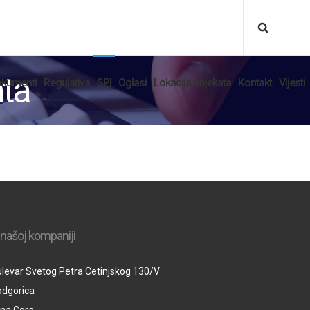
nta
kumenti
Regulativa
SPI
Oglasi
Lokacija objekata
Kontakt
Vijesti
 našoj kompaniji
levar Svetog Petra Cetinjskog 130/V
odgorica