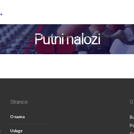
Putni nalozi
Naslovna
O nama
Usluge
TVzaSVE
Televizija i radio
Do
Stranice
O
O nama
Bu
P
t
Usluge