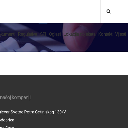
kumenti
Regulativa
SPI
Oglasi
Lokacija objekata
Kontakt
Vijesti
 našoj kompaniji
levar Svetog Petra Cetinjskog 130/V
odgorica