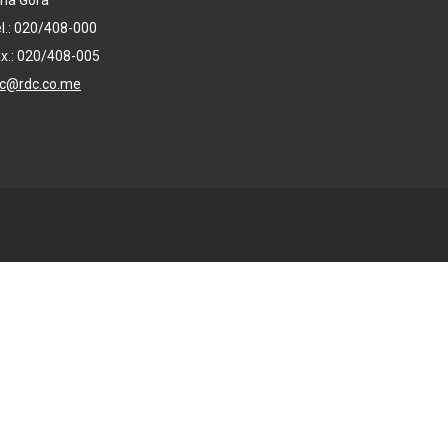
na Gora
l.: 020/408-000
x.: 020/408-005
dc@rdc.co.me