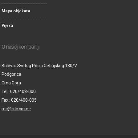
Mapa objekata
Vijesti
O našoj kompaniji
Bulevar Svetog Petra Cetinjskog 130/V
Podgorica
Crna Gora
Tel.: 020/408-000
Fax.: 020/408-005
rdc@rdc.co.me