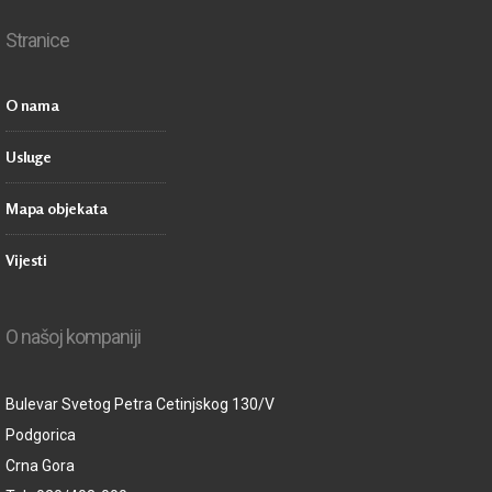
Stranice
O nama
Usluge
Mapa objekata
Vijesti
O našoj kompaniji
Bulevar Svetog Petra Cetinjskog 130/V
Podgorica
Crna Gora